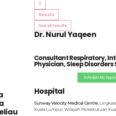
Results
See all results
Dr. Nurul Yaqeen
Consultant Respiratory, In
Physician, Sleep Disorders 
Schedule My Appoi
Hospital
a
a
Sunway Velocity Medical Centre
, Lingkar
eliau
Kuala Lumpur, Wilayah Persekutuan Ku