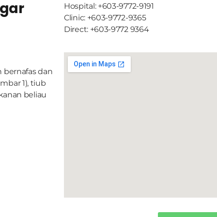
egar
Hospital: +603-9772-9191
Clinic: +603-9772-9365
Direct: +603-9772 9364
h bernafas dan
ambar 1), tiub
 kanan beliau