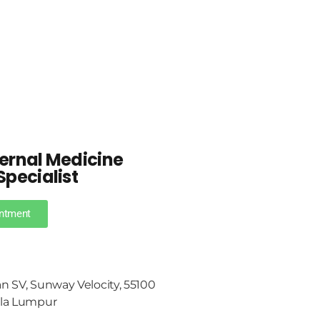
ternal Medicine
Specialist
ntment
an SV, Sunway Velocity, 55100
ala Lumpur