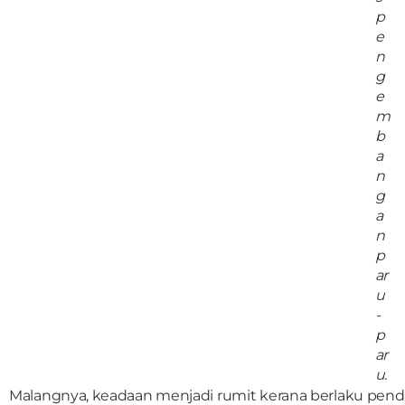
p
e
n
g
e
m
b
a
n
g
a
n
p
ar
u
-
p
ar
u.
Malangnya, keadaan menjadi rumit kerana berlaku pend