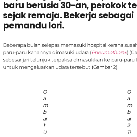
baru berusia 30-an, perokok t
sejak remaja. Bekerja sebagai
pemandu lori.
Beberapa bulan selepas memasuki hospital kerana susa
paru-paru kanannya dimasuki udara (
Pneumothorax
) (G
sebesar jari telunjuk terpaksa dimasukkan ke paru-paru
untuk mengeluarkan udara tersebut (Gambar 2).
G
G
a
a
m
m
b
b
ar
ar
1
:
2
:
U
Ti