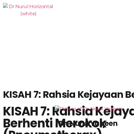
KISAH 7: Rahsia Kejayaan 
KISAH 7: Rahsia Kejay
Berhenti Merokok
Dr. Nurul Yaqeen