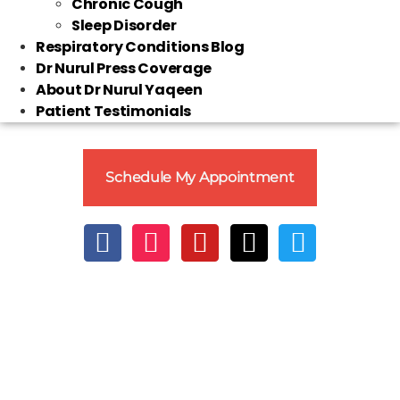
Chronic Cough
Sleep Disorder
Respiratory Conditions Blog
Dr Nurul Press Coverage
About Dr Nurul Yaqeen
Patient Testimonials
Schedule My Appointment
Clo