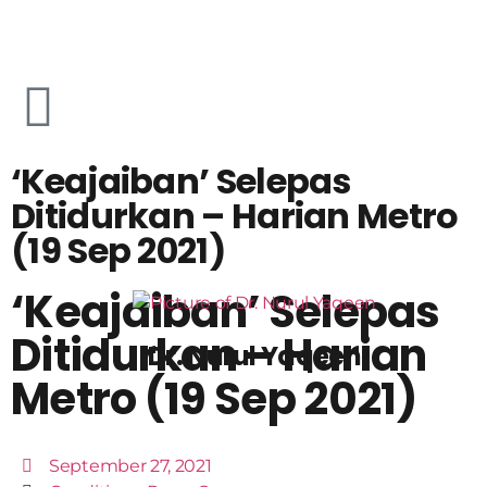
‘Keajaiban’ Selepas
Ditidurkan – Harian Metro
(19 Sep 2021)
‘Keajaiban’ Selepas
Ditidurkan – Harian
Dr. Nurul Yaqeen
Metro (19 Sep 2021)
September 27, 2021