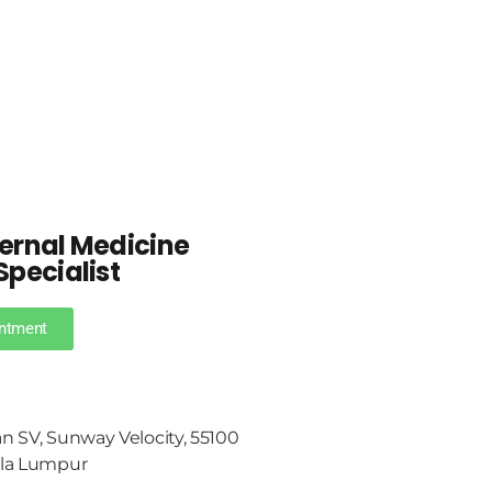
ternal Medicine
Specialist
ntment
an SV, Sunway Velocity, 55100
ala Lumpur