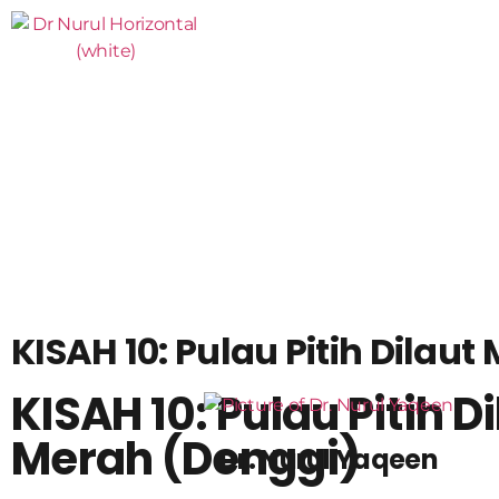
KISAH 10: Pulau Pitih Dilau
KISAH 10: Pulau Pitih D
Merah (Denggi)
Dr. Nurul Yaqeen