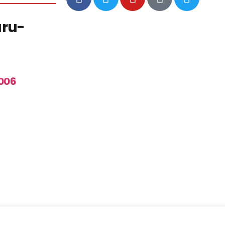
ru-
006