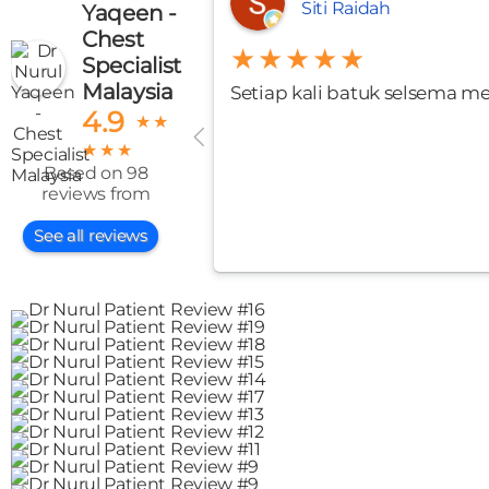
Siti Raidah
Yaqeen -
Chest
★★★★★
Specialist
Malaysia
Setiap kali batuk selsema me
4.9
★
★
★
★
★
Based on 98
reviews from
See all reviews