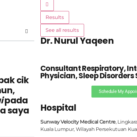
Results
See all results
Dr. Nurul Yaqeen
Consultant Respiratory, In
Physician, Sleep Disorders 
pak cik
hun,
Schedule My Appoi
i
pada
Hospital
da saya
Sunway Velocity Medical Centre
, Lingkar
Kuala Lumpur, Wilayah Persekutuan Ku