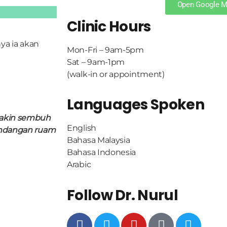
Open Google 
Clinic Hours
ya ia akan
Mon-Fri – 9am-5pm
Sat – 9am-1pm
(walk-in or appointment)
Languages Spoken
makin sembuh
English
mandangan ruam
Bahasa Malaysia
Bahasa Indonesia
Arabic
Follow Dr. Nurul