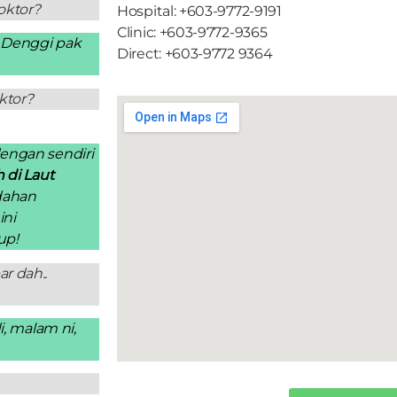
oktor?
Hospital: +603-9772-9191
Clinic: +603-9772-9365
t Denggi pak
Direct: +603-9772 9364
ktor?
dengan sendiri
 di Laut
ndahan
ini
up!
r dah..
i, malam ni,