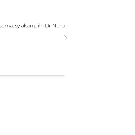
lsema, sy akan pilh Dr Nurul. Sangat baik dan humble. 