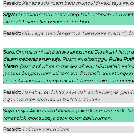
Pesakit:
Kenapa ada ruam baru muncul di kaki saya ini, d
Saya:
Ini adalah suatu berita yang baik! Tahniah! Penyaki
cik sudah semakin beransur sembuh.
Pesakit:
Oh.. Lega mendengarnya. Bahaya ke ruam ni, do
Saya:
Oh, ruam ni tak bahaya langsung! Dia akan hilang 
dalam beberapa hari saja. Ruam ini dipanggil, ‘
Pulau Putih
Merah
’ (Island of white in the sea of red). Nikmatilah kei
pemandangan ruam ini semasa dia masih ada. Mungkin 
pengalaman yang hanya akan datang sekali seumur hid
Pesakit:
Hahaha.. Ya doktor, saya dah ambil banyak gamba
Agaknya esok saya boleh balik ke, doktor?
Saya:
Insya-Allah boleh! Platelet pak cik semakin naik. Jad
rehat elok-elok supaya esok boleh balik rumah.
Pesakit:
Terima kasih, doktor!