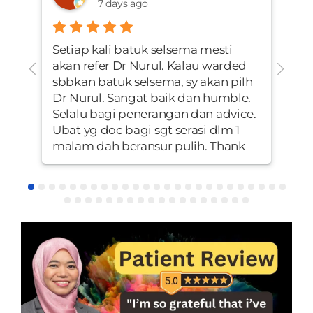
7 days ago
Setiap kali batuk selsema mesti
I c
akan refer Dr Nurul. Kalau warded
the
sbbkan batuk selsema, sy akan pilh
my 
Dr Nurul. Sangat baik dan humble.
th
Selalu bagi penerangan dan advice.
ev
Ubat yg doc bagi sgt serasi dlm 1
ap
malam dah beransur pulih. Thank
inc
you Dr Nurul
com
to
to 
ea
pr
de
re
Aft
tru
I a