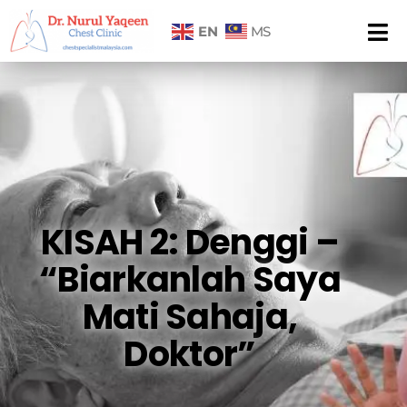
EN
MS
KISAH 2: Denggi –
“Biarkanlah Saya
Mati Sahaja,
Doktor”