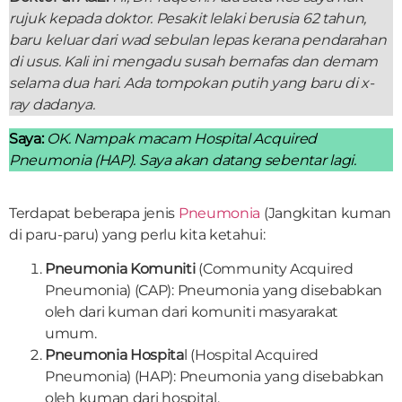
rujuk kepada doktor. Pesakit lelaki berusia 62 tahun,
baru keluar dari wad sebulan lepas kerana pendarahan
di usus. Kali ini mengadu susah bernafas dan demam
selama dua hari. Ada tompokan putih yang baru di x-
ray dadanya.
Saya:
OK. Nampak macam Hospital Acquired
Pneumonia (HAP). Saya akan datang sebentar lagi.
Terdapat beberapa jenis
Pneumonia
(Jangkitan kuman
di paru-paru) yang perlu kita ketahui:
Pneumonia Komuniti
(Community Acquired
Pneumonia) (CAP): Pneumonia yang disebabkan
oleh dari kuman dari komuniti masyarakat
umum.
Pneumonia Hospita
l (Hospital Acquired
Pneumonia) (HAP): Pneumonia yang disebabkan
oleh kuman dari hospital.