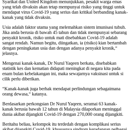
Syarikat dan United Kingdom menunjukkan, pesakit warga emas
yang telah divaksin akan tetap mempunyai risiko yang tinggi untuk
mendapat virus Covid-19 yang serius dan kritikal berbanding kanak-
kanak yang tidak divaksin.
Usia adalah faktor utama yang melemahkan sistem imunisasi tubuh.
Jika anda berusia di bawah 45 tahun dan tidak mempunyai sebarang
penyakit kronik, risiko untuk mati disebabkan Covid-19 adalah
sangat rendah. Namun begitu, diingatkan, ia (risiko) kian bertambah
dengan peningkatan usia dan dengan adanya penyakit kronik,“
jelasnya.
Mengenai kanak-kanak, Dr Nurul Yaqeen berkata, disebabkan
statistik kes dan kematian didapati meningkat di negara kita pada
enam bulan kebelakangan ini, maka sewajarnya vaksinasi untuk si
cilik perlu diberikan.
“Kanak-kanak juga berhak mendapat perlindungan sebagaimana
orang dewasa,“ katanya.
Berdasarkan perkongsian Dr Nurul Yaqeen, seramai 63 kanak-
kanak berusia bawah 12 tahun di Malaysia dilaporkan meninggal
dunia akibat dijangkiti Covid-19 dengan 270,000 orang dijangkiti.
Beritahu beliau, kelompok itu terdedah dengan komplikasi serius
akibat dijangkiti Covid-19, khususnya sindrom keradangan pelbagai