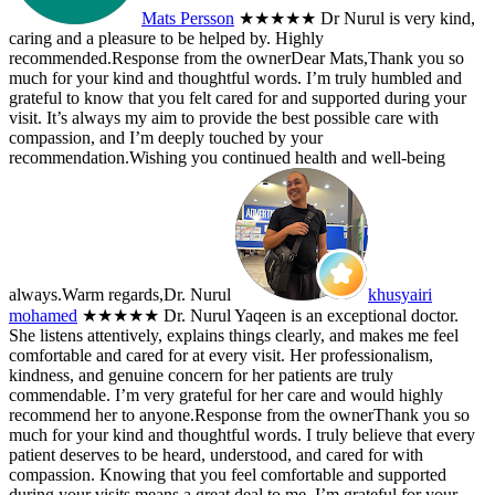
Mats Persson
★★★★★
Dr Nurul is very kind,
caring and a pleasure to be helped by. Highly
recommended.
Response from the owner
Dear Mats,Thank you so
much for your kind and thoughtful words. I’m truly humbled and
grateful to know that you felt cared for and supported during your
visit. It’s always my aim to provide the best possible care with
compassion, and I’m deeply touched by your
recommendation.Wishing you continued health and well-being
always.Warm regards,Dr. Nurul
khusyairi
mohamed
★★★★★
Dr. Nurul Yaqeen is an exceptional doctor.
She listens attentively, explains things clearly, and makes me feel
comfortable and cared for at every visit. Her professionalism,
kindness, and genuine concern for her patients are truly
commendable. I’m very grateful for her care and would highly
recommend her to anyone.
Response from the owner
Thank you so
much for your kind and thoughtful words. I truly believe that every
patient deserves to be heard, understood, and cared for with
compassion. Knowing that you feel comfortable and supported
during your visits means a great deal to me. I’m grateful for your