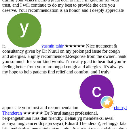
trust, and I will continue to do my best to provide the care you
deserve. Your recommendation is an honor, and I deeply appreciate
it.
yasmin tahir
★★★★★
Nice treatment &
consultancy given by Dr Nurul on my prolonged issue for cough
and allergies. Highly recommended.
Response from the owner
Thank
you so much for your kind words. I’m really glad to hear that you’re
feeling better from your prolonged cough and allergies. It’s always
my hope to help patients find relief and comfort, and I truly
appreciate your trust and recommendation
cherryl
Thenderan
★★★★★
Dr Nurul sangat professional,
berpengetahuan luas dan friendly. Beliau yg mendeteksi awal
adanya lung cancer di papa saya ( Eduard Thenderan), sehingga kita
bisa melakukan penangulangan lanjut. Sekarang papa sudah sembuh