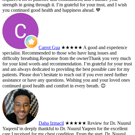
strength in going through it. I’m grateful for your trust, and I wish
you continued good health and happiness ahead. 💙
Carrot Gua
★★★★★
A good and experience
specialist. Recommended to those who have lung issues and
difficulty breathing.
Response from the owner
Thank you very much
for your kind words and recommendation. I’m grateful for your trust
and am always dedicated to providing the best possible care for my
patients. Please don’t hesitate to reach out if you ever need further
assistance or have any questions. Wishing you and your loved ones
continued good health and comfort in every breath. 😊
Daha Izmacil
★★★★★
Review for Dr. Nuurul
YaqeenI’m deeply thankful to Dr. Nuurul Yaqeen for the excellent
care I received for my chest condition. From the start, Dr. Nuurul