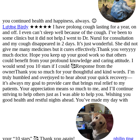
you continued health and happiness, always. 😊
Lương Birdy
★★★★★
I have prolong cough lasting for a year, on
and off. I even can’t sleep well because of the cough. I’ve been to
some clinics but it did not help.I went to Dr. Nurul for consultation
and my cough disappeared in 2 days. It’s just wonderful. She did not
give me many medicines but it cures effectively.Thank you veryyyy
much doctor. Hope you keep up your good work so that others
could benefit from your profound knowledge and caring attitude. I
would send you 10 stars if I could 🥰
Response from the
owner
Thank you so much for your thoughtful and kind words. I’m
truly humbled and overjoyed to hear about your quick recovery—
it’s always my goal to provide care that brings real relief to my
patients. Your appreciation means so much to me, and I’ll continue
striving to help others just as I was able to help you. Wishing you
good health and restful nights ahead. You’ve made my day with
your “10 stars” 🥰 Thank you again!
philip ting