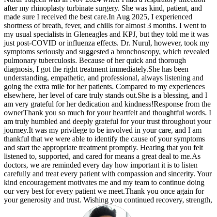
after my rhinoplasty turbinate surgery. She was kind, patient, and
made sure I received the best care.In Aug 2025, I experienced
shortness of breath, fever, and chills for almost 3 months. I went to
my usual specialists in Gleneagles and KPJ, but they told me it was
just post-COVID or influenza effects. Dr. Nurul, however, took my
symptoms seriously and suggested a bronchoscopy, which revealed
pulmonary tuberculosis. Because of her quick and thorough
diagnosis, I got the right treatment immediately.She has been
understanding, empathetic, and professional, always listening and
going the extra mile for her patients. Compared to my experiences
elsewhere, her level of care truly stands out.She is a blessing, and I
am very grateful for her dedication and kindness!
Response from the
owner
Thank you so much for your heartfelt and thoughtful words. I
am truly humbled and deeply grateful for your trust throughout your
journey.It was my privilege to be involved in your care, and I am
thankful that we were able to identify the cause of your symptoms
and start the appropriate treatment promptly. Hearing that you felt
listened to, supported, and cared for means a great deal to me.As
doctors, we are reminded every day how important it is to listen
carefully and treat every patient with compassion and sincerity. Your
kind encouragement motivates me and my team to continue doing
our very best for every patient we meet.Thank you once again for
your generosity and trust. Wishing you continued recovery, strength,