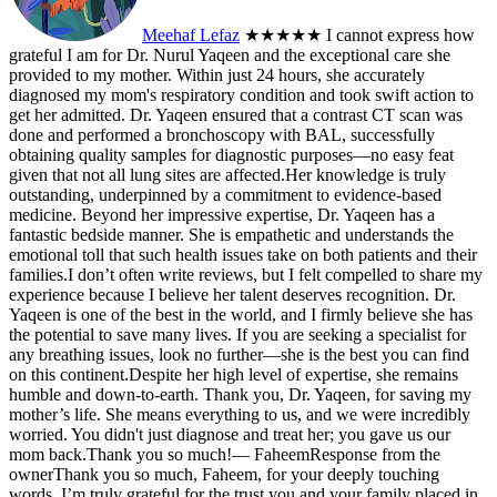
Meehaf Lefaz
★★★★★
I cannot express how
grateful I am for Dr. Nurul Yaqeen and the exceptional care she
provided to my mother. Within just 24 hours, she accurately
diagnosed my mom's respiratory condition and took swift action to
get her admitted. Dr. Yaqeen ensured that a contrast CT scan was
done and performed a bronchoscopy with BAL, successfully
obtaining quality samples for diagnostic purposes—no easy feat
given that not all lung sites are affected.Her knowledge is truly
outstanding, underpinned by a commitment to evidence-based
medicine. Beyond her impressive expertise, Dr. Yaqeen has a
fantastic bedside manner. She is empathetic and understands the
emotional toll that such health issues take on both patients and their
families.I don’t often write reviews, but I felt compelled to share my
experience because I believe her talent deserves recognition. Dr.
Yaqeen is one of the best in the world, and I firmly believe she has
the potential to save many lives. If you are seeking a specialist for
any breathing issues, look no further—she is the best you can find
on this continent.Despite her high level of expertise, she remains
humble and down-to-earth. Thank you, Dr. Yaqeen, for saving my
mother’s life. She means everything to us, and we were incredibly
worried. You didn't just diagnose and treat her; you gave us our
mom back.Thank you so much!— Faheem
Response from the
owner
Thank you so much, Faheem, for your deeply touching
words. I’m truly grateful for the trust you and your family placed in