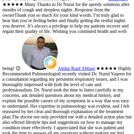
★★★★★
Many Thanks to Dr Nurul for the speedy solutions after
months of cough and sleepless nights .
Response from the
owner
Thank you so much for your kind words. I’m truly glad to
hear that you’re feeling better and finally getting the restful nights
you deserve. It’s always a privilege to help my patients recover and
regain their quality of life. Wishing you continued health and well-
being! 😊
Abdur Rauf Abbasi
★★★★★
Highly
Recommended PulmonologistI recently visited Dr. Nurul Yaqeen for
a consultation regarding my persistent respiratory issues, and I was
thoroughly impressed with both the level of care and
professionalism. Dr. Nurul took the time to listen carefully to my
concerns, ask detailed questions about my medical history, and
explain the possible causes of my symptoms in a way that was easy
to understand. Her expertise in pulmonology was evident, and I felt
reassured by her clear and thorough explanation of the treatment
plan.The doctor not only provided me with a detailed action plan but
also offered lifestyle tips and suggestions on how to manage my
condition more effectively. I appreciated that she was patient and
took the time to answer all my questions without making me feel