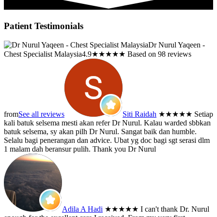
Patient Testimonials
Dr Nurul Yaqeen -
Chest Specialist Malaysia
4.9
★
★
★
★
★
Based on 98 reviews
from
See all reviews
Siti Raidah
★★★★★
Setiap
kali batuk selsema mesti akan refer Dr Nurul. Kalau warded sbbkan
batuk selsema, sy akan pilh Dr Nurul. Sangat baik dan humble.
Selalu bagi penerangan dan advice. Ubat yg doc bagi sgt serasi dlm
1 malam dah beransur pulih. Thank you Dr Nurul
Adila A Hadi
★★★★★
I can't thank Dr. Nurul