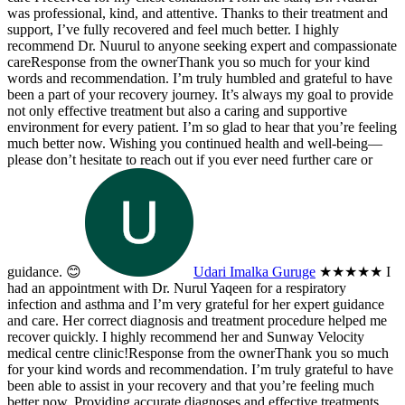
was professional, kind, and attentive. Thanks to their treatment and
support, I’ve fully recovered and feel much better. I highly
recommend Dr. Nuurul to anyone seeking expert and compassionate
care
Response from the owner
Thank you so much for your kind
words and recommendation. I’m truly humbled and grateful to have
been a part of your recovery journey. It’s always my goal to provide
not only effective treatment but also a caring and supportive
environment for every patient. I’m so glad to hear that you’re feeling
much better now. Wishing you continued health and well-being—
please don’t hesitate to reach out if you ever need further care or
guidance. 😊
Udari Imalka Guruge
★★★★★
I
had an appointment with Dr. Nurul Yaqeen for a respiratory
infection and asthma and I’m very grateful for her expert guidance
and care. Her correct diagnosis and treatment procedure helped me
recover quickly. I highly recommend her and Sunway Velocity
medical centre clinic!
Response from the owner
Thank you so much
for your kind words and recommendation. I’m truly grateful to have
been able to assist in your recovery and that you’re feeling much
better now. Providing accurate diagnoses and effective treatments