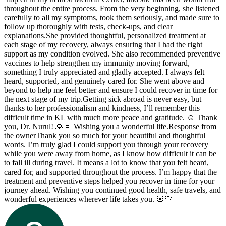
throughout the entire process. From the very beginning, she listened
carefully to all my symptoms, took them seriously, and made sure to
follow up thoroughly with tests, check-ups, and clear
explanations.She provided thoughtful, personalized treatment at
each stage of my recovery, always ensuring that I had the right
support as my condition evolved. She also recommended preventive
vaccines to help strengthen my immunity moving forward,
something I truly appreciated and gladly accepted. I always felt
heard, supported, and genuinely cared for. She went above and
beyond to help me feel better and ensure I could recover in time for
the next stage of my trip.Getting sick abroad is never easy, but
thanks to her professionalism and kindness, I’ll remember this
difficult time in KL with much more peace and gratitude. ☺️ Thank
you, Dr. Nurul! 🙏🏻 Wishing you a wonderful life.
Response from
the owner
Thank you so much for your beautiful and thoughtful
words. I’m truly glad I could support you through your recovery
while you were away from home, as I know how difficult it can be
to fall ill during travel. It means a lot to know that you felt heard,
cared for, and supported throughout the process. I’m happy that the
treatment and preventive steps helped you recover in time for your
journey ahead. Wishing you continued good health, safe travels, and
wonderful experiences wherever life takes you. 🌸💙