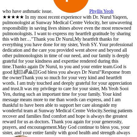
who have asthmatic issue.
Phyllis Yeoh
★★★★★
In my most recent experience with Dr. Nurul Yaqeen,
pulmonologist at Sunway Medical Centre Velocity, her unwavering
responsibility in saving lives shines above even the most renowned
pulmonologists. I want to express my heartfelt gratitude by sharing
this with her…"Thank you Dr Nurul,My heartfelt thanks for
everything you have done for my sister, Yeoh SY. Your professional
dedication and the care you provided went above and beyond all
other pulmonologists in time of our need, and our family is deeply
grateful for your kindness and expertise rendered during this
time.Thanks again Dr Nurul, to you and your entire team.God is
good 🙌🏻🌈🙏🏻God bless you always Dr Nurul"
Response from
the owner
Thank you so much for your very kind and heartfelt
words. I am truly touched and deeply grateful for your appreciation
and trust.It was my privilege to care for your sister, Ms Yeoh Sooi
Yen, during such an important time for your family. Your kind
message means more to me than words can express, and I am
thankful to have been able to support her care alongside my
wonderful team at Sunway Medical Centre Velocity.Seeing patients
recover and families find comfort and hope is always the greatest
reward for us as doctors. Thank you again for your generosity,
prayers, and encouragement.May God continue to bless you, your
sister, and your entire family with good health and strength always