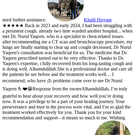
need further assistance.
Khalil Hisyam
★★★★★
Back in 2023 and early 2024, I had been struggling with
a persistent cough. already two time warded another hospital... when
met Dr. Nurul Yaqeen, who is a specialist in chest-related issues.
after recommending me a CT scan and bronchoscopy procedure, my
lungs are finally starting to clear up and cought decreased, Dr Nurul
Yaqeen's consultation was beneficial for us. The medicine that Dr.
Yaqeen prescribed turned out to be very effective. Thanks to Dr.
Yaqeen's expertise, i fully recovered from his long-lasting cough and
is doing well. Alhamdulillah.She is a professional doctor and care all
the patients he see before and the treatment works well… I
recommend, who have 🫁 problems come over to see Dr Nurul
Yaqeen 🫰❤️😁
Response from the owner
Alhamdulillah, I’m truly
grateful to hear about your recovery and how well you’re doing
now. It was a privilege to be a part of your healing journey. Your
perseverance and trust in the process were vital, and I’m so glad the
treatment worked effectively for you. Thank you for your kind
recommendation and support—it means so much to me. Wishing