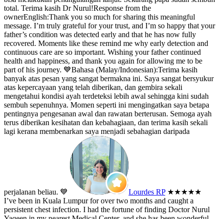
total. Terima kasih Dr Nurul!
Response from the
owner
English:Thank you so much for sharing this meaningful
message. I’m truly grateful for your trust, and I’m so happy that your
father’s condition was detected early and that he has now fully
recovered. Moments like these remind me why early detection and
continuous care are so important. Wishing your father continued
health and happiness, and thank you again for allowing me to be
part of his journey. 💙Bahasa (Malay/Indonesian):Terima kasih
banyak atas pesan yang sangat bermakna ini. Saya sangat bersyukur
atas kepercayaan yang telah diberikan, dan gembira sekali
mengetahui kondisi ayah terdeteksi lebih awal sehingga kini sudah
sembuh sepenuhnya. Momen seperti ini mengingatkan saya betapa
pentingnya pengesanan awal dan rawatan berterusan. Semoga ayah
terus diberikan kesihatan dan kebahagiaan, dan terima kasih sekali
lagi kerana membenarkan saya menjadi sebahagian daripada
perjalanan beliau. 💙
Lourdes RP
★★★★★
I’ve been in Kuala Lumpur for over two months and caught a
persistent chest infection. I had the fortune of finding Doctor Nurul
Yaqeen in my nearest Medical Center, and she has been wonderful