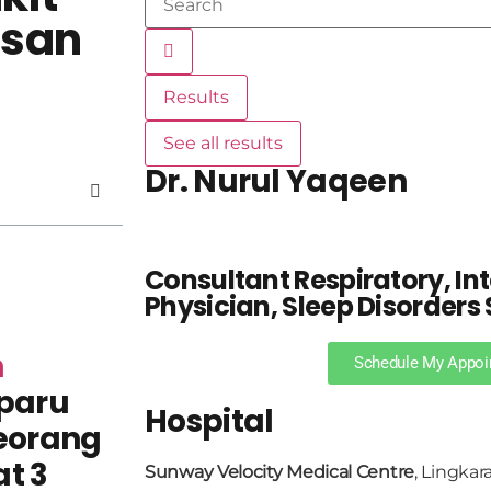
asan
Results
See all results
Dr. Nurul Yaqeen
Consultant Respiratory, In
Physician, Sleep Disorders 
n
Schedule My Appoi
-paru
Hospital
eorang
t 3
Sunway Velocity Medical Centre
, Lingkar