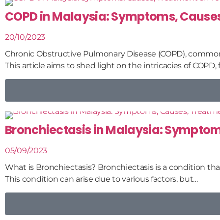
COPD in Malaysia: Symptoms, Causes,
20/10/2023
Chronic Obstructive Pulmonary Disease (COPD), commonly 
This article aims to shed light on the intricacies of COPD,
Bronchiectasis in Malaysia: Symptom
05/09/2023
What is Bronchiectasis? Bronchiectasis is a condition tha
This condition can arise due to various factors, but…