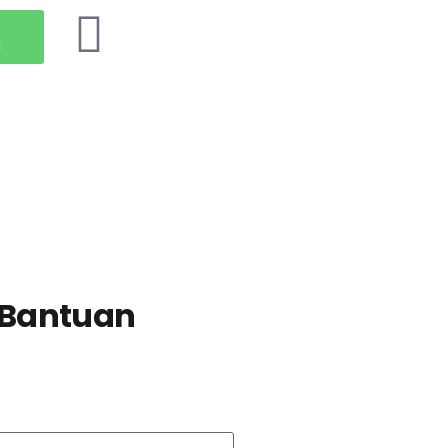
t
u Bantuan