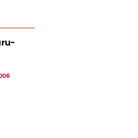
ru-
006