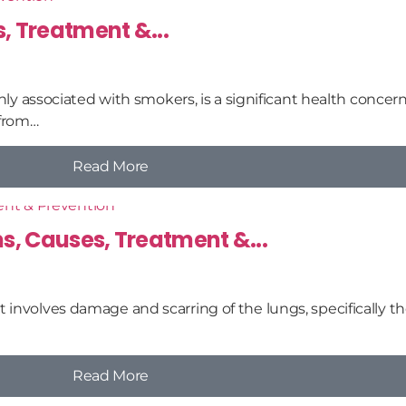
 Treatment &...
associated with smokers, is a significant health concern t
 from…
Read More
s, Causes, Treatment &...
t involves damage and scarring of the lungs, specifically t
Read More