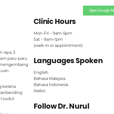
Open Google 
Clinic Hours
Mon-Fri – 9am-5pm
Sat – 9am-1pm
(walk-in or appointment)
 raya, 3
Languages Spoken
alam paru-paru
ak mengembang
tuan
English
Bahasa Malaysia
Bahasa Indonesia
g kerana
Arabic
 berbanding
ri sudut
Follow Dr. Nurul