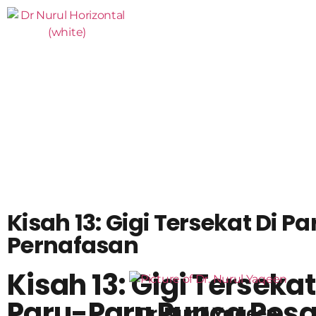
Kisah 13: Gigi Tersekat Di 
Pernafasan
Kisah 13: Gigi Tersekat
Paru-Paru Punca Pesa
Dr. Nurul Yaqeen