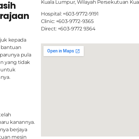
Kuala Lumpur, Wilayah Persekutuan Ku
asih
erajaan
Hospital: +603-9772-9191
Clinic: +603-9772-9365
Direct: +603-9772 9364
ujuk kepada
n bantuan
-parunya pula
n yang tidak
n untuk
nya.
telah
paru kanannya.
nya berjaya
tuan mesin