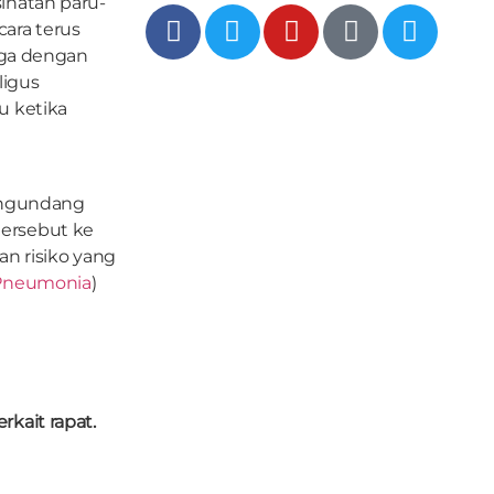
ihatan paru-
ara terus
aga dengan
ligus
u ketika
mengundang
ersebut ke
n risiko yang
Pneumonia
)
rkait rapat.